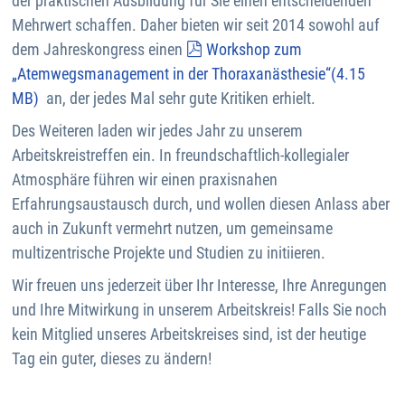
der praktischen Ausbildung für Sie einen entscheidenden
Mehrwert schaffen. Daher bieten wir seit 2014 sowohl auf
pdf
dem Jahreskongress einen
Workshop zum
„Atemwegsmanagement in der Thoraxanästhesie“
(
4.15
MB
)
an, der jedes Mal sehr gute Kritiken erhielt.
Des Weiteren laden wir jedes Jahr zu unserem
Arbeitskreistreffen ein. In freundschaftlich-kollegialer
Atmosphäre führen wir einen praxisnahen
Erfahrungsaustausch durch, und wollen diesen Anlass aber
auch in Zukunft vermehrt nutzen, um gemeinsame
multizentrische Projekte und Studien zu initiieren.
Wir freuen uns jederzeit über Ihr Interesse, Ihre Anregungen
und Ihre Mitwirkung in unserem Arbeitskreis! Falls Sie noch
kein Mitglied unseres Arbeitskreises sind, ist der heutige
Tag ein guter, dieses zu ändern!